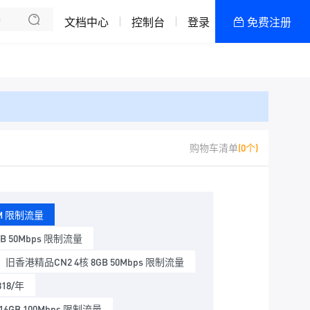
文档中心
控制台
登录
免费注册
全部产品
新闻资讯
帮助文档
热销推荐
精品CN2◆D区
购物车清单
(0个)
美国三网CN2/TOP B区
代理/加盟/合作
0M 限制流量
内蒙电信云服务器
B 50Mbps 限制流量
旧香港精品CN2 4核 8GB 50Mbps 限制流量
宁波电信云服务器
318/年
香港/美国/日本
6GB 100Mbps 限制流量