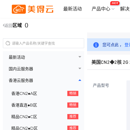
HOT
最新活动
产品中心
解决
区域（）
返回
您可点此 ，
登
最新活动
美国CN2◆2核 2G
国内云服务器
香港云服务器
产品型号
香港CN2◆A区
畅销
香港直连◆B区
畅销
精品CN2◆C区
推荐
精品CN2◆D区
推荐