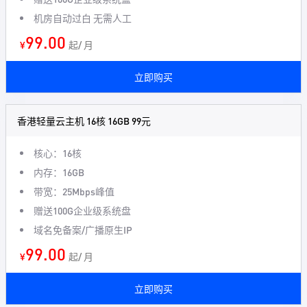
机房自动过白 无需人工
99.00
¥
起/ 月
立即购买
香港轻量云主机 16核 16GB 99元
核心：16核
内存：16GB
带宽：25Mbps峰值
赠送100G企业级系统盘
域名免备案/广播原生IP
99.00
¥
起/ 月
立即购买