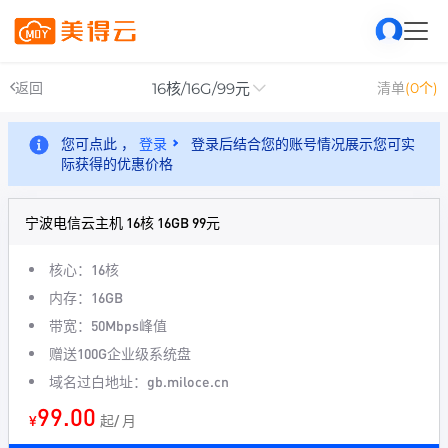
16核/16G/99元
返回
清单
(0个)
您可点此 ，
登录
登录后结合您的账号情况展示您可实
际获得的优惠价格
宁波电信云主机 16核 16GB 99元
核心：16核
内存：16GB
带宽：50Mbps峰值
赠送100G企业级系统盘
域名过白地址：gb.miloce.cn
99.00
¥
起/ 月