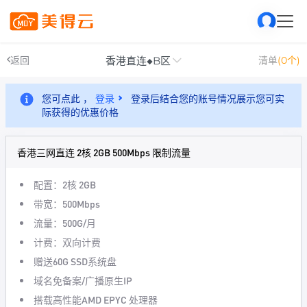
香港直连◆B区
返回
清单
(0个)
您可点此 ，
登录
登录后结合您的账号情况展示您可实
际获得的优惠价格
香港三网直连 2核 2GB 500Mbps 限制流量
配置：2核 2GB
带宽：500Mbps
流量：500G/月
计费：双向计费
赠送60G SSD系统盘
域名免备案/广播原生IP
搭载高性能AMD EPYC 处理器