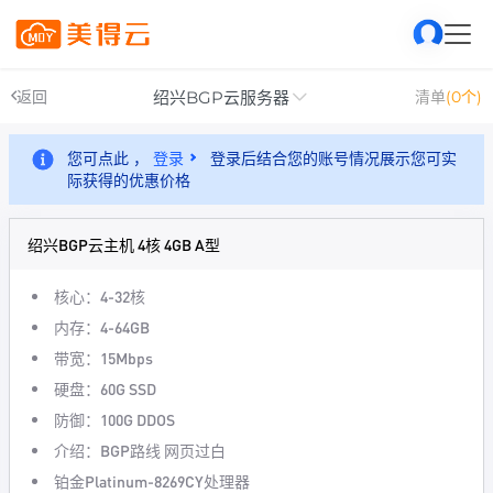
绍兴BGP云服务器
返回
清单
(0个)
您可点此 ，
登录
登录后结合您的账号情况展示您可实
际获得的优惠价格
绍兴BGP云主机 4核 4GB A型
核心：4-32核
内存：4-64GB
带宽：15Mbps
硬盘：60G SSD
防御：100G DDOS
介绍：BGP路线 网页过白
铂金Platinum-8269CY处理器