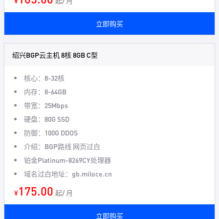
¥
起/ 月
立即购买
绍兴BGP云主机 8核 8GB C型
核心：8-32核
内存：8-64GB
带宽：25Mbps
硬盘：80G SSD
防御：100G DDOS
介绍：BGP路线 网页过白
铂金Platinum-8269CY处理器
域名过白地址：gb.miloce.cn
175.00
¥
起/ 月
立即购买