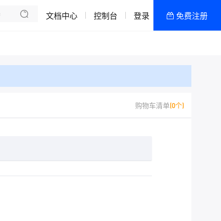
文档中心
控制台
登录
免费注册
全部产品
新闻资讯
帮助文档
热销推荐
精品CN2◆D区
购物车清单
(0个)
美国三网CN2/TOP B区
代理/加盟/合作
内蒙电信云服务器
宁波电信云服务器
香港/美国/日本